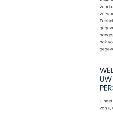
voorko
verwer
Techni
gegeve
aangep
ook vo
gegeve
WEL
UW 
PE
U heef
van u, 