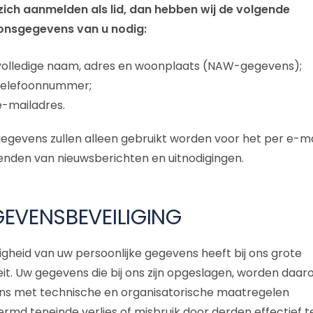
 zich aanmelden als lid, dan hebben wij de volgende
onsgegevens van u nodig:
volledige naam, adres en woonplaats (NAW-gegevens);
telefoonnummer;
e-mailadres.
egevens zullen alleen gebruikt worden voor het per e-ma
enden van nieuwsberichten en uitnodigingen.
EVENSBEVEILIGING
ligheid van uw persoonlijke gegevens heeft bij ons grote
teit. Uw gegevens die bij ons zijn opgeslagen, worden daa
ns met technische en organisatorische maatregelen
rmd teneinde verlies of misbruik door derden effectief t