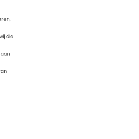
eren,
ij die
 aan
van