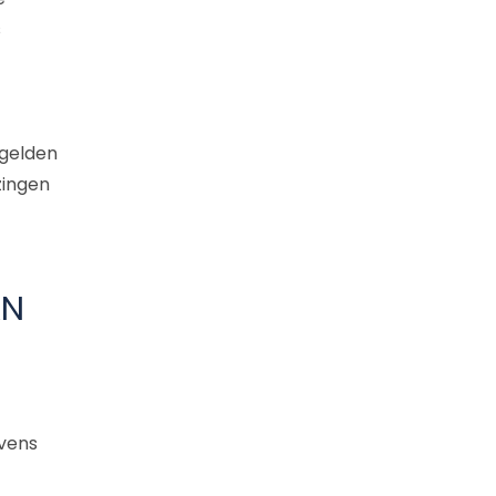
s
 gelden
zingen
AN
vens