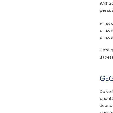
Wilt u
perso
uw 
uw 
uw 
Deze g
u toez
GEG
De vei
priori
door o
besche