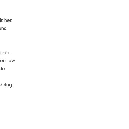
t het
ens
ngen.
n om uw
 de
ening