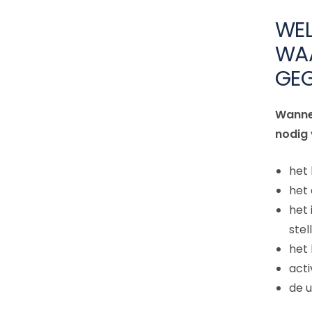
WEL
WAA
GE
Wannee
nodig 
het
het 
het 
stel
het 
acti
de u