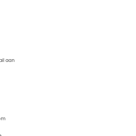
il aan
rom
e