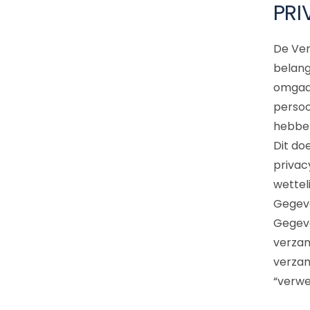
PRI
De Ver
belang
omgaan
persoo
hebben
Dit doe
privac
wettel
Gegeve
Gegeve
verzam
verzam
“verwe