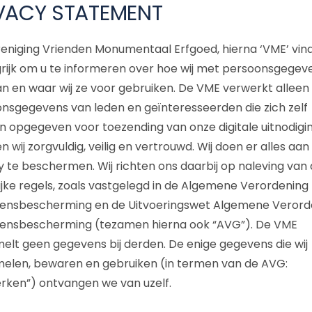
VACY STATEMENT
eniging Vrienden Monumentaal Erfgoed, hierna ‘VME’ vind
rijk om u te informeren over hoe wij met persoonsgegev
 en waar wij ze voor gebruiken. De VME verwerkt alleen
nsgegevens van leden en geïnteresseerden die zich zelf
 opgegeven voor toezending van onze digitale uitnodigi
n wij zorgvuldig, veilig en vertrouwd. Wij doen er alles aa
y te beschermen. Wij richten ons daarbij op naleving van
ijke regels, zoals vastgelegd in de Algemene Verordening
nsbescherming en de Uitvoeringswet Algemene Verord
nsbescherming (tezamen hierna ook “AVG”). De VME
elt geen gegevens bij derden. De enige gegevens die wij
elen, bewaren en gebruiken (in termen van de AVG:
rken”) ontvangen we van uzelf.