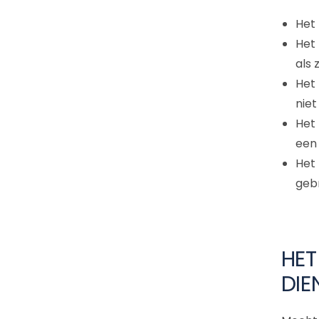
Het 
Het
als 
Het 
niet
Het
een
Het
geb
HET
DIE